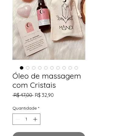
Óleo de massagem
com Cristais
Preço
Preço
 R$ 47,00 
R$ 32,90
normal
promocional
Quantidade
*