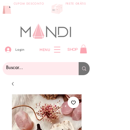
CUPOM DESCONTO
FRETE GRÁTIS
primeira compra:
compras acima
VEMPRAMANDI
de 399 reais
MENU
Login
SHOP