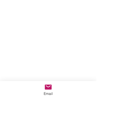
Email
> Voltar para o Portal
MYSTICA <