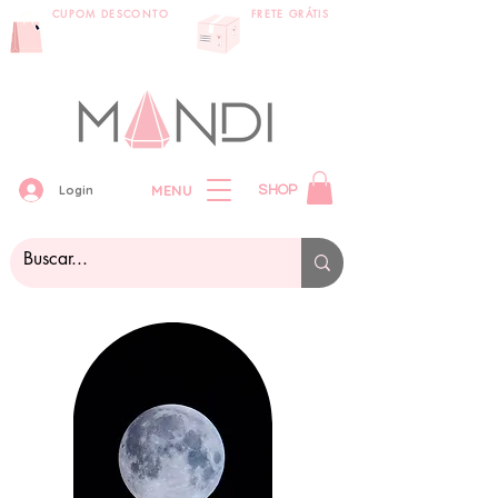
CUPOM DESCONTO
FRETE GRÁTIS
primeira compra:
compras acima
VEMPRAMANDI
de 399 reais
MENU
Login
SHOP