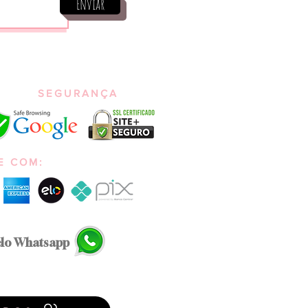
Enviar
SEGURANÇA
E COM:
elo Whatsapp