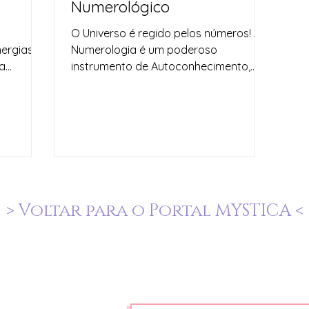
Numerológico
O Universo é regido pelos números! A
nergias e
Numerologia é um poderoso
a
instrumento de Autoconhecimento,
preender
para entendermos a nossa própria
natureza...
> Voltar para o Portal MYSTICA <