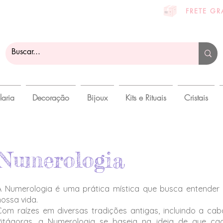
ra compra:
VEMPRAMANDI
FRETE GR
laria
Decoração
Bijoux
Kits e Rituais
Cristais
Numerologia
A Numerologia é uma prática mística que busca entender 
nossa vida.
Com raízes em diversas tradições antigas, incluindo a caba
Pitágoras, a Numerologia se baseia na ideia de que ca