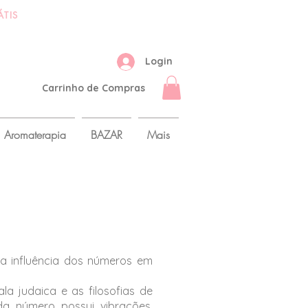
compras acima de 399 reais
ÁTIS
Login
Carrinho de Compras
Aromaterapia
BAZAR
Mais
a influência dos números em
la judaica e as filosofias de
da número possui vibrações,