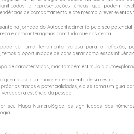
significados e representações únicas que podem revela
tendências de comportamento e até mesmo prever eventos f
ssante na jornada do Autoconhecimento pelo seu potencial
ureza e como interagimos com tudo que nos cerca.
 pode ser uma ferramenta valiosa para a reflexão, p
s, temos a oportunidade de considerar como essas influên
pa de características, mas também estimula a autoexploraç
para quem busca um maior entendimento de si mesmo.
 próprios traços e potencialidades, ela se torna um guia p
 verdadeira essência da pessoa.
lar seu Mapa Numerológico, os significados dos número
ogia.