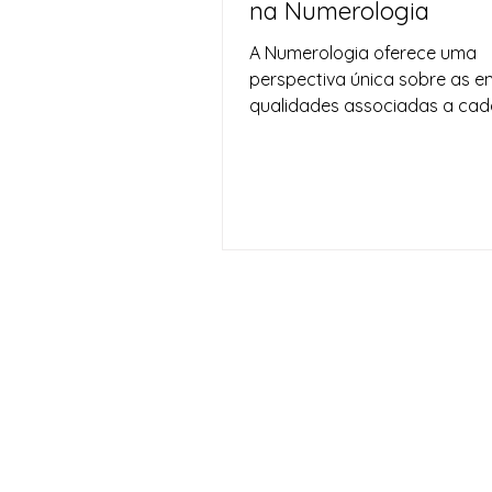
na Numerologia
A Numerologia oferece uma
perspectiva única sobre as e
qualidades associadas a cad
número, ajudando-nos a com
melhor a...