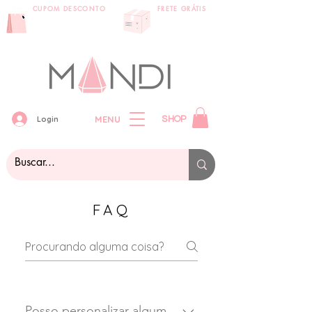
CUPOM DESCONTO
FRETE GRÁTIS
primeira compra:
compras acima
VEMPRAMANDI
de 399 reais
MENU
Login
SHOP
FAQ
Posso personalizar algum