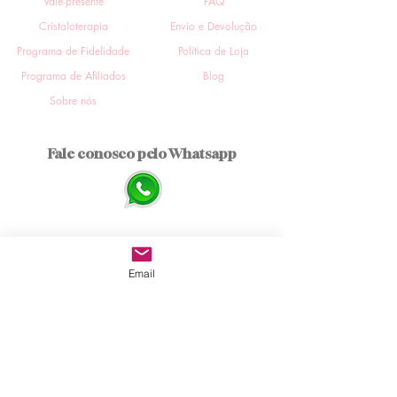
Vale-presente
FAQ
Cristaloterapia
Envio e Devolução
Programa de Fidelidade
Política de Loja
Programa de Afiliados
Blog
Sobre nós
Fale conosco pelo Whatsapp
SIGA NOS
Email
SEGURANÇA
PAGUE COM: