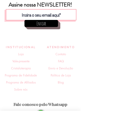
Assine nossa NEWSLETTER!
Enviar
INSTITUCIONAL
ATENDIMENTO
Loja
Contato
Vale-presente
FAQ
Cristaloterapia
Envio e Devolução
Programa de Fidelidade
Política de Loja
Programa de Afiliados
Blog
Sobre nós
Fale conosco pelo Whatsapp