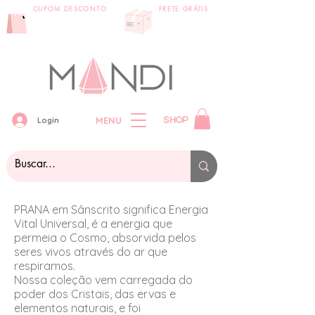
CUPOM DESCONTO
FRETE GRÁTIS
primeira compra:
compras acima
VEMPRAMANDI
de 399 reais
MENU
Login
SHOP
PRANA em Sânscrito significa Energia
Vital Universal, é a energia que
permeia o Cosmo, absorvida pelos
seres vivos através do ar que
respiramos.
Nossa coleção vem carregada do
poder dos Cristais, das ervas e
elementos naturais, e foi