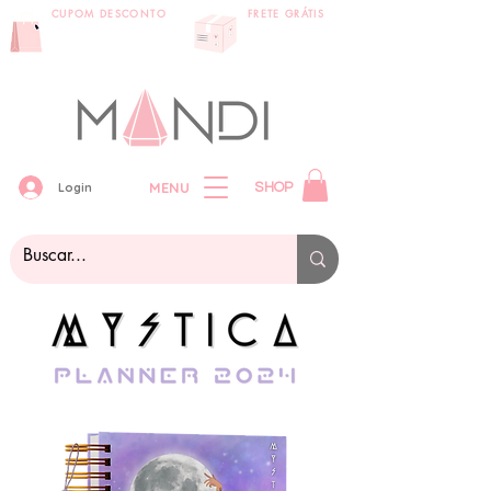
CUPOM DESCONTO
FRETE GRÁTIS
primeira compra:
compras acima
VEMPRAMANDI
de 399 reais
MENU
Login
SHOP